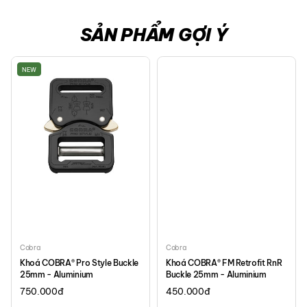
SẢN PHẨM GỢI Ý
NEW
Cobra
Cobra
Khoá COBRA® Pro Style Buckle
Khoá COBRA® FM Retrofit RnR
25mm - Aluminium
Buckle 25mm - Aluminium
750.000
đ
450.000
đ