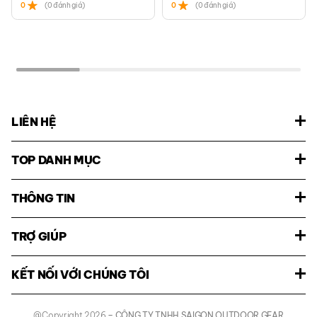
0
(0 đánh giá)
0
(0 đánh giá)
LIÊN HỆ
TOP DANH MỤC
THÔNG TIN
TRỢ GIÚP
KẾT NỐI VỚI CHÚNG TÔI
@Copyright 2026
– CÔNG TY TNHH SAIGON OUTDOOR GEAR