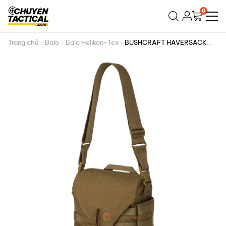
Bỏ
0
qua
nội
dung
Trang chủ
Balo
Balo Helikon-Tex
BUSHCRAFT HAVERSACK
BAG