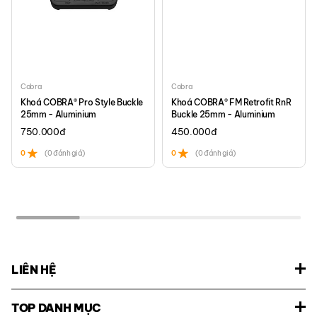
Cobra
Cobra
Khoá COBRA® Pro Style Buckle
Khoá COBRA® FM Retrofit RnR
25mm - Aluminium
Buckle 25mm - Aluminium
750.000
đ
450.000
đ
0
(0 đánh giá)
0
(0 đánh giá)
LIÊN HỆ
TOP DANH MỤC