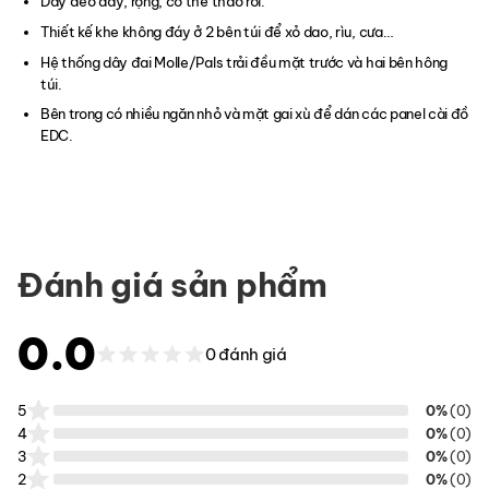
Dây đeo dày, rộng, có thể tháo rời.
Thiết kế khe không đáy ở 2 bên túi để xỏ dao, rìu, cưa…
Hệ thống dây đai Molle/Pals trải đều mặt trước và hai bên hông
túi.
Bên trong có nhiều ngăn nhỏ và mặt gai xù để dán các panel cài đồ
EDC.
Đánh giá sản phẩm
0.0
0 đánh giá
5
0%
(0)
4
0%
(0)
3
0%
(0)
2
0%
(0)