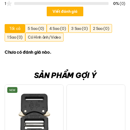
1
0%
(0)
Viết đánh giá
Tất cả
5 Sao (0)
4 Sao (0)
3 Sao (0)
2 Sao (0)
1 Sao (0)
Có Hình ảnh/Video
Chưa có đánh giá nào.
SẢN PHẨM GỢI Ý
NEW