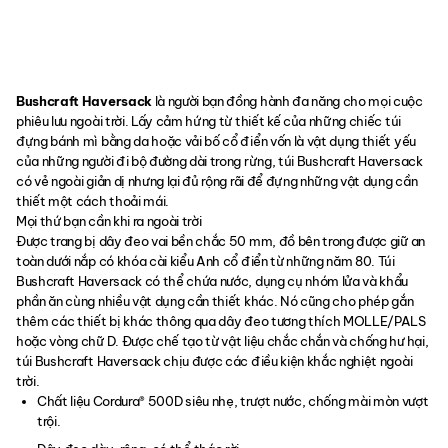
Bushcraft Haversack
là người bạn đồng hành đa năng cho mọi cuộc
phiêu lưu ngoài trời. Lấy cảm hứng từ thiết kế của những chiếc túi
đựng bánh mì bằng da hoặc vải bố cổ điển vốn là vật dụng thiết yếu
của những người đi bộ đường dài trong rừng, túi Bushcraft Haversack
có vẻ ngoài giản dị nhưng lại đủ rộng rãi để đựng những vật dụng cần
thiết một cách thoải mái.
Mọi thứ bạn cần khi ra ngoài trời
Được trang bị dây đeo vai bền chắc 50 mm, đồ bên trong được giữ an
toàn dưới nắp có khóa cài kiểu Anh cổ điển từ những năm 80. Túi
Bushcraft Haversack có thể chứa nước, dụng cụ nhóm lửa và khẩu
phần ăn cùng nhiều vật dụng cần thiết khác. Nó cũng cho phép gắn
thêm các thiết bị khác thông qua dây đeo tương thích MOLLE/PALS
hoặc vòng chữ D. Được chế tạo từ vật liệu chắc chắn và chống hư hại,
túi Bushcraft Haversack chịu được các điều kiện khắc nghiệt ngoài
trời.
Chất liệu Cordura® 500D siêu nhẹ, trượt nước, chống mài mòn vượt
trội.