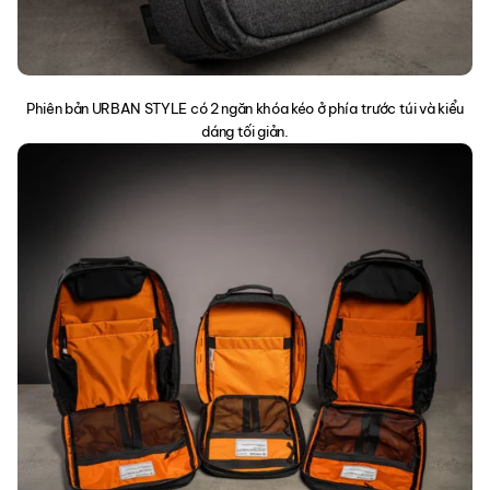
Phiên bản URBAN STYLE có 2 ngăn khóa kéo ở phía trước túi và kiểu
dáng tối giản.