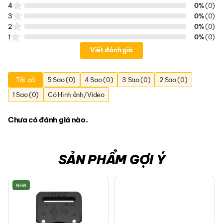
Ngăn kín có khóa kéo.
4
0%
(0)
3
0%
(0)
Ngăn lưới có khóa kéo, có thể mở rộng sức chứa.
2
0%
(0)
Ngăn đựng laptop 31.7 x 22.2 x 2 cm (vừa laptop Asus Vivobook,
1
0%
(0)
Macbook 14) có đáy giả để nâng ngăn cao lên, hạn chế va chạm
Viết đánh giá
trực tiếp với sàn nhà.
Thông tin chất liệu:
Tất cả
5 Sao (0)
4 Sao (0)
3 Sao (0)
2 Sao (0)
Chất liệu bên ngoài: Challenge Sailcloth EcoPak EPX240 Denim.
1 Sao (0)
Có Hình ảnh/Video
Vải lót: N210D Gridstop Dyneema.
Đệm đáy: EVA.
Chưa có đánh giá nào.
Khóa kéo YKK.
Đầu khóa: Paracord.
SẢN PHẨM GỢI Ý
Thông số kĩ thuật:
Kích thước: 37 x 25.5 x 15.5 cm/14.5 x 10 x 6.1in
NEW
Kích thước tối đa ngăn laptop: 31.7 x 22.2 x 2 cm/12.4 x 8.7 x 0.8 in
Quai đeo: Twill Nylon Webbing bản 38mm, chiều dài tối đa 120cm.
Thể tích: 10L.