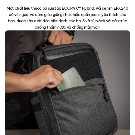
Một chất liệu thuộc bộ sưu tập ECOPAK™ Hybrid. Vải denim EPX240
có vẻ ngoài và cảm giác giống như chiếc quần jeans yêu thích của
bạn, được sản xuất đặc biệt dành cho ba lô và túi xách với cấu trúc
chống thấm nước và chống mài mòn.