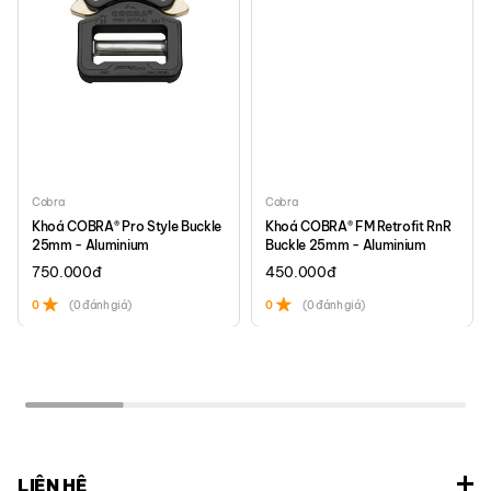
Cobra
Cobra
Khoá COBRA® Pro Style Buckle
Khoá COBRA® FM Retrofit RnR
25mm - Aluminium
Buckle 25mm - Aluminium
750.000
đ
450.000
đ
0
(0 đánh giá)
0
(0 đánh giá)
LIÊN HỆ