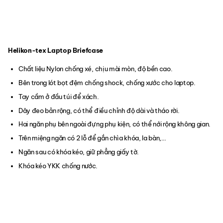
Helikon-tex Laptop Briefcase
Chất liệu Nylon chống xé, chịu mài mòn, độ bền cao.
Bên trong lót bọt đệm chống shock, chống xước cho laptop.
Tay cầm ở đầu túi để xách.
Dây đeo bản rộng, có thể điều chỉnh độ dài và tháo rời.
Hai ngăn phụ bên ngoài đựng phụ kiện, có thể nới rộng không gian.
Trên miệng ngăn có 2 lỗ để gắn chìa khóa, la bàn,…
Ngăn sau có khóa kéo, giữ phẳng giấy tờ.
Khóa kéo YKK chống nước.