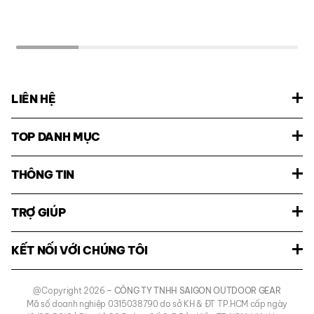
LIÊN HỆ
TOP DANH MỤC
THÔNG TIN
TRỢ GIÚP
KẾT NỐI VỚI CHÚNG TÔI
@Copyright 2026
– CÔNG TY TNHH SAIGON OUTDOOR GEAR
Mã số doanh nghiệp 0315038790 do sở KH & ĐT TP.HCM cấp ngày