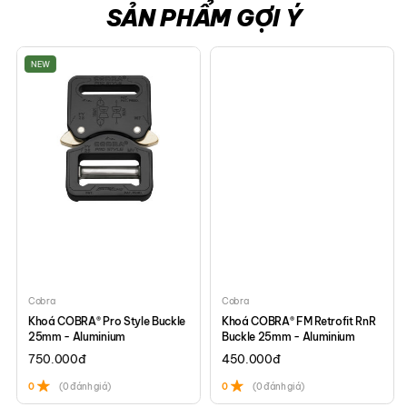
SẢN PHẨM GỢI Ý
NEW
Cobra
Cobra
Khoá COBRA® Pro Style Buckle
Khoá COBRA® FM Retrofit RnR
25mm - Aluminium
Buckle 25mm - Aluminium
750.000
đ
450.000
đ
0
(0 đánh giá)
0
(0 đánh giá)