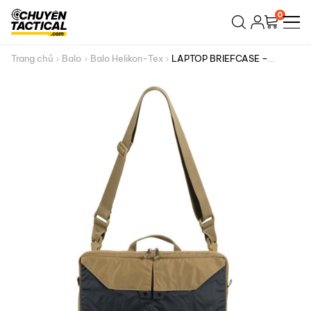
Bỏ
0
qua
nội
dung
Trang chủ
Balo
Balo Helikon-Tex
LAPTOP BRIEFCASE –
NYLON