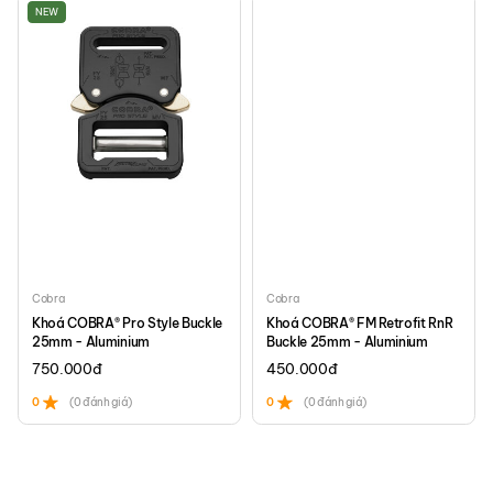
NEW
Cobra
Cobra
Khoá COBRA® Pro Style Buckle
Khoá COBRA® FM Retrofit RnR
25mm - Aluminium
Buckle 25mm - Aluminium
750.000
đ
450.000
đ
0
(0 đánh giá)
0
(0 đánh giá)