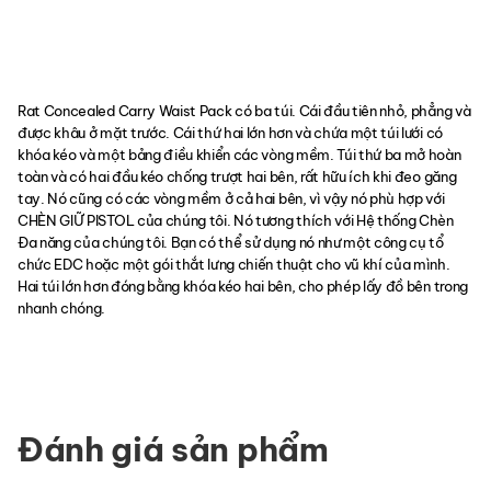
Rat Concealed Carry Waist Pack có ba túi. Cái đầu tiên nhỏ, phẳng và
được khâu ở mặt trước. Cái thứ hai lớn hơn và chứa một túi lưới có
khóa kéo và một bảng điều khiển các vòng mềm. Túi thứ ba mở hoàn
toàn và có hai đầu kéo chống trượt hai bên, rất hữu ích khi đeo găng
tay. Nó cũng có các vòng mềm ở cả hai bên, vì vậy nó phù hợp với
CHÈN GIỮ PISTOL của chúng tôi. Nó tương thích với Hệ thống Chèn
Đa năng của chúng tôi. Bạn có thể sử dụng nó như một công cụ tổ
chức EDC hoặc một gói thắt lưng chiến thuật cho vũ khí của mình.
Hai túi lớn hơn đóng bằng khóa kéo hai bên, cho phép lấy đồ bên trong
nhanh chóng.
Đánh giá sản phẩm