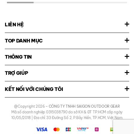
LIÊN HỆ
TOP DANH MỤC
THÔNG TIN
TRỢ GIÚP
KẾT NỐI VỚI CHÚNG TÔI
@Copyright 2026
– CÔNG TY TNHH SAIGON OUTDOOR GEAR
Mã số doanh nghiệp 0315038790 do sở KH & ĐT TP.HCM cấp ngày
10/05/2018 | Địa chỉ: 33 Đường Số 2, P.Bảy Hiền, TP.HCM, Việt Nam