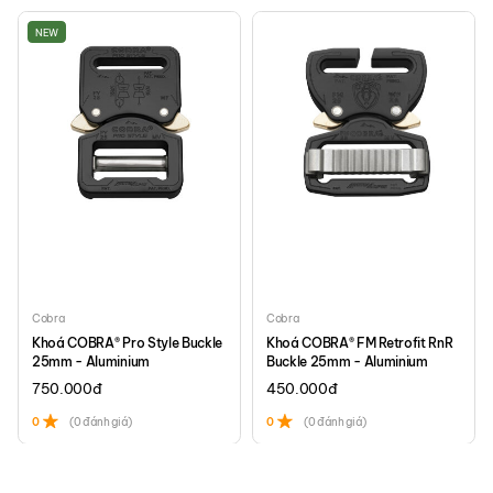
là chiếc túi có thể hỗ trợ một cách thiết thực và nhanh gọn cho các
NEW
thao tác của bạn trong cuộc sống hằng ngày.
Thông số kĩ thuật túi đeo chéo EDC CT5
Kích thước và thể tích của loại túi này là trung bình cộng của túi bao
tử (Waist pack) và túi đeo chéo (Messenger). Nó kết hợp được cả 2
ưu điểm: rộng rãi và linh hoạt.
Kích thước: 26 x 13 x 10 cm
Thể tích: 5L
Trọng lượng: 500 gram
Xuất xứ: Việt Nam.
Cobra
Cobra
Chất liệu bên ngoài:
Cordura 500D
chính hãng, made in USA. Đặc
Khoá COBRA® Pro Style Buckle
Khoá COBRA® FM Retrofit RnR
tính chất liệu siêu bền và nhẹ, chịu mài mòn cực tốt.
25mm - Aluminium
Buckle 25mm - Aluminium
750.000
đ
450.000
đ
0
(0 đánh giá)
0
(0 đánh giá)