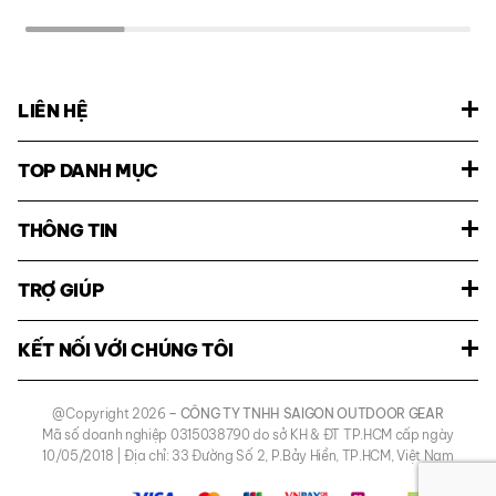
LIÊN HỆ
TOP DANH MỤC
THÔNG TIN
TRỢ GIÚP
KẾT NỐI VỚI CHÚNG TÔI
Chất liệu Cordura thường được sử dụng cho các sản phẩm outdoor và
tactical
@Copyright 2026
– CÔNG TY TNHH SAIGON OUTDOOR GEAR
Mã số doanh nghiệp 0315038790 do sở KH & ĐT TP.HCM cấp ngày
Ngoài ra chất liệu này cũng có đặc tính trượt nước, giữ cho túi không
10/05/2018 | Địa chỉ: 33 Đường Số 2, P.Bảy Hiền, TP.HCM, Việt Nam
bị thấm nước khi đi dưới mưa trong một khoảng thời gian đủ cho bạn