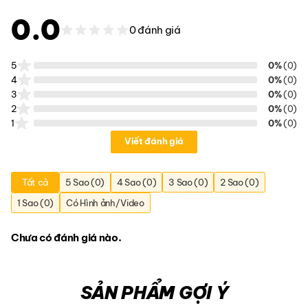
0.0
0 đánh giá
5
0%
(0)
4
0%
(0)
3
0%
(0)
2
0%
(0)
1
0%
(0)
Viết đánh giá
Tất cả
5 Sao (0)
4 Sao (0)
3 Sao (0)
2 Sao (0)
1 Sao (0)
Có Hình ảnh/Video
Chưa có đánh giá nào.
Mặt nghiêng của túi đeo chéo CT5 màu Shadow Grey
Cũng giống như tất cả các sản phẩm được Chuyentactical thiết kế và
SẢN PHẨM GỢI Ý
sản xuất, đây là chiếc túi đeo được sinh ra từ nhu cầu sử dụng. Tức là
nhu cầu có trước, sản phẩm có sau. Chúng tôi tin một chiếc túi đủ tốt