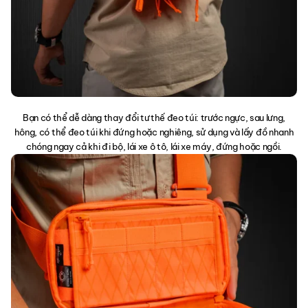
Bạn có thể dễ dàng thay đổi tư thế đeo túi: trước ngực, sau lưng,
hông, có thể đeo túi khi đứng hoặc nghiêng, sử dụng và lấy đồ nhanh
chóng ngay cả khi đi bộ, lái xe ô tô, lái xe máy, đứng hoặc ngồi.