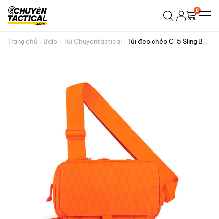
Bỏ
0
qua
nội
dung
Trang chủ
Balo
Túi Chuyentactical
Túi đeo chéo CT5 Sling Bag
RVX25