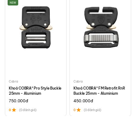
Thể tích: 4L
NEW
Trọng lượng: ~325 grams
Xuất xứ: Việt Nam
Cobra
Cobra
Khoá COBRA® Pro Style Buckle
Khoá COBRA® FM Retrofit RnR
25mm - Aluminium
Buckle 25mm - Aluminium
750.000
đ
450.000
đ
0
(0 đánh giá)
0
(0 đánh giá)