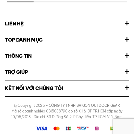
LIÊN HỆ
TOP DANH MỤC
THÔNG TIN
TRỢ GIÚP
KẾT NỐI VỚI CHÚNG TÔI
@Copyright 2026
– CÔNG TY TNHH SAIGON OUTDOOR GEAR
Mã số doanh nghiệp 0315038790 do sở KH & ĐT TP.HCM cấp ngày
10/05/2018 | Địa chỉ: 33 Đường Số 2, P.Bảy Hiền, TP.HCM, Việt Nam