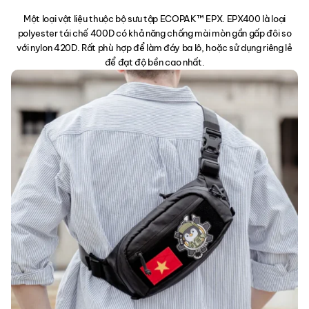
Một loại vật liệu thuộc bộ sưu tập ECOPAK™ EPX. EPX400 là loại
polyester tái chế 400D có khả năng chống mài mòn gần gấp đôi so
với nylon 420D. Rất phù hợp để làm đáy ba lô, hoặc sử dụng riêng lẻ
để đạt độ bền cao nhất.