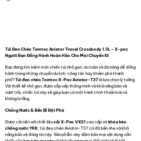
Túi Đeo Chéo Tomtoc Aviator Travel Crossbody 1.3L – X-pac
Người Bạn Đồng Hành Hoàn Hảo Cho Mọi Chuyến Đi
Bạn đang tìm kiếm một chiếc túi nhỏ gọn, an toàn và đa năng để đồng
hành trong những chuyến du lịch, công tác hay khám phá thành
phố?
Túi đeo chéo Tomtoc X-Pac Aviator-T37
là lựa chọn lý tưởng.
Với thiết kế nhỏ gọn, được sắp xếp thông minh và khả năng bảo vệ
vượt trội, chiếc túi này sẽ giúp bạn có một hành trình thoải mái và
không lo lắng.
Chống Nước & Bền Bỉ Đột Phá
Được cải tiến với chất liệu
vải X-Pac VX21
cao cấp và
khóa kéo
chống nước YKK
, túi đeo chéo Aviator-T37 có độ bền nhẹ và khả
năng bảo vệ đáng tin cậy. Sản phẩm này đảm bảo mọi vật dụng cần
thiết của bạn luôn an toàn và khô ráo trong mọi điều kiện thời tiết.