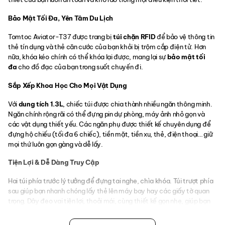
Bảo Mật Tối Đa, Yên Tâm Du Lịch
Tomtoc Aviator-T37 được trang bị
túi chặn RFID
để bảo vệ thông tin
thẻ tín dụng và thẻ căn cước của bạn khỏi bị trộm cắp điện tử. Hơn
nữa, khóa kéo chính có thể khóa lại được, mang lại sự
bảo mật tối
đa
cho đồ đạc của bạn trong suốt chuyến đi.
Sắp Xếp Khoa Học Cho Mọi Vật Dụng
Với
dung tích 1.3L
, chiếc túi được chia thành nhiều ngăn thông minh.
Ngăn chính rộng rãi có thể đựng pin dự phòng, máy ảnh nhỏ gọn và
các vật dụng thiết yếu. Các ngăn phụ được thiết kế chuyên dụng để
đựng hộ chiếu (tối đa 6 chiếc), tiền mặt, tiền xu, thẻ, điện thoại… giữ
mọi thứ luôn gọn gàng và dễ lấy.
Tiện Lợi & Dễ Dàng Truy Cập
Hai túi phía trước lý tưởng để đựng tai nghe, chìa khóa. Túi trượt phía
sau giúp bạn nhanh chóng lấy thẻ lên máy bay hay các giấy tờ quan
trọng. Dây đeo vai tiện lợi, thoải mái, cùng thiết kế gọn nhẹ, giúp bạn
dễ dàng đeo cả ngày mà không cảm thấy vướng víu.