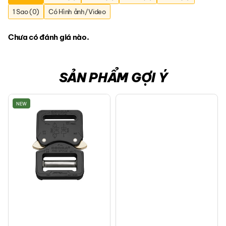
1 Sao (0)
Có Hình ảnh/Video
Tính năng
Bảo vệ an toàn: Chống thấm nước, chống trộm cắp điện tử và
Chưa có đánh giá nào.
khóa kéo có thể khóa.
Sắp xếp khoa học: Cấu trúc ngăn chứa thông minh, tiện lợi cho
các vật dụng nhỏ.
SẢN PHẨM GỢI Ý
Siêu nhẹ & Thoải mái: Thiết kế gọn nhẹ, phù hợp cho việc đeo cả
ngày.
NEW