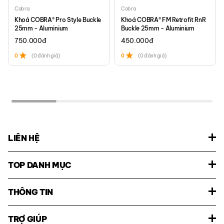
Cobra
Cobra
Khoá COBRA® Pro Style Buckle
Khoá COBRA® FM Retrofit RnR
25mm - Aluminium
Buckle 25mm - Aluminium
750.000
đ
450.000
đ
0
(0 đánh giá)
0
(0 đánh giá)
LIÊN HỆ
TOP DANH MỤC
THÔNG TIN
TRỢ GIÚP