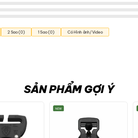
2 Sao (0)
1 Sao (0)
Có Hình ảnh/Video
SẢN PHẨM GỢI Ý
NEW