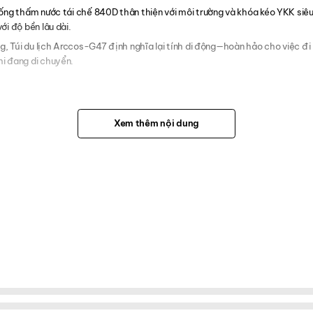
ống thấm nước tái chế 840D thân thiện với môi trường và khóa kéo YKK siê
i độ bền lâu dài.
g, Túi du lịch Arccos-G47 định nghĩa lại tính di động—hoàn hảo cho việc đi
i đang di chuyển.
Xem thêm nội dung