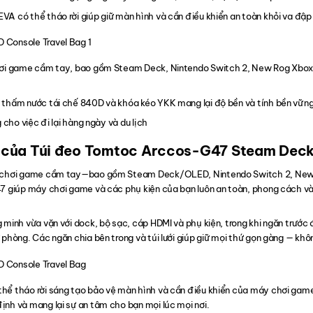
A có thể tháo rời giúp giữ màn hình và cần điều khiển an toàn khỏi va đập
hơi game cầm tay, bao gồm Steam Deck, Nintendo Switch 2, New Rog Xbox A
 thấm nước tái chế 840D và khóa kéo YKK mang lại độ bền và tính bền vữn
 cho việc đi lại hàng ngày và du lịch
t của Túi đeo Tomtoc Arccos-G47 Steam Dec
y chơi game cầm tay—bao gồm Steam Deck/OLED, Nintendo Switch 2, Ne
7 giúp máy chơi game và các phụ kiện của bạn luôn an toàn, phong cách v
 minh vừa vặn với dock, bộ sạc, cáp HDMI và phụ kiện, trong khi ngăn trước
hòng. Các ngăn chia bên trong và túi lưới giúp giữ mọi thứ gọn gàng — không 
ể tháo rời sáng tạo bảo vệ màn hình và cần điều khiển của máy chơi game k
nh và mang lại sự an tâm cho bạn mọi lúc mọi nơi.