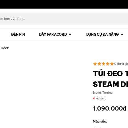
ĐÈN PIN
DÂY PARACORD
DỤNG CỤ ĐA NĂNG
 Deck
0 đánh gi
TÚI ĐEO
STEAM D
Brand:
Tomtoc
Hết hàng
1.090.000
đ
Màu sắc