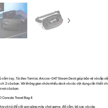
hủ cầm tay, Túi đeo Tomtoc Arccos-G47 Steam Deck giúp bảo vệ và sắp x
ch 2 của bạn. Với không gian chứa nhiều dock và các vật dụng cần thiết cho 
 nơi của bạn.
chia và túi để cất gọn gàng máy chơi game, đế cắm, bộ sạc và cáp