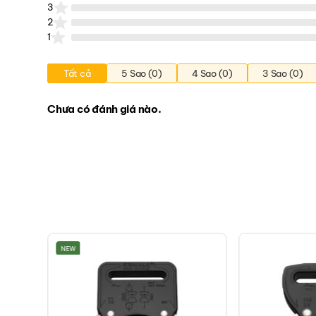
3
2
1
Tất cả
5 Sao (0)
4 Sao (0)
3 Sao (0)
Chưa có đánh giá nào.
NEW