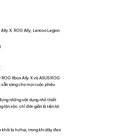
lly X, ROG Ally, Lenovo Legion
g
k
w ROG Xbox Ally X và ASUS ROG
à sẵn sàng cho mọi cuộc phiêu
 đựng những vật dụng nhỏ thiết
lộn xộn, chỉ đơn giản là tiện lợi.
hỏi bị hư hại, trong khi dây đeo