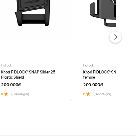
Fidlock
Fidlock
Khoá FIDLOCK® SNAP Slider 25
Khoá FIDLOCK® SNAP pull mal
Plastic Shield
female
200.000
đ
200.000
đ
0
(0 đánh giá)
0
(0 đánh giá)