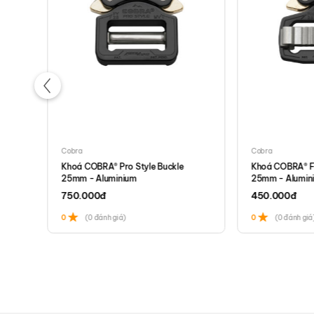
Sản phẩm này tương 
Steam Deck/Steam Deck O
Nintendo Switch 2
ROG Xbox Ally/ROG Xbox All
ASUS ROG Ally/ROG Ally X
Cobra
Cobra
Lenovo Legion Go
CKLE
Khoá COBRA® Pro Style Buckle
Khoá COBRA® FM
25mm - Aluminium
25mm - Alumin
PlayStation Portal
750.000
đ
450.000
đ
0
(0 đánh giá)
0
(0 đánh giá