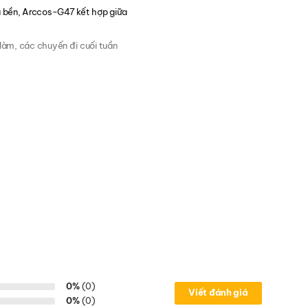
u bền, Arccos-G47 kết hợp giữa
 làm, các chuyến đi cuối tuần
0%
(0)
Viết đánh giá
0%
(0)