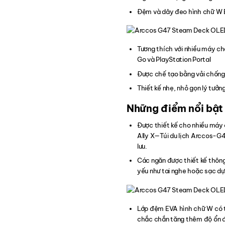
Đệm và dây đeo hình chữ W EV
Tương thích với nhiều máy c
Go và PlayStation Portal
Được chế tạo bằng vải chống
Thiết kế nhẹ, nhỏ gọn lý tưởng
Những điểm nổi bậ
Được thiết kế cho nhiều má
Ally X—Túi du lịch Arccos-G4
lưu.
Các ngăn được thiết kế thông
yếu như tai nghe hoặc sạc dự p
Lớp đệm EVA hình chữ W có th
chắc chắn tăng thêm độ ổn đị