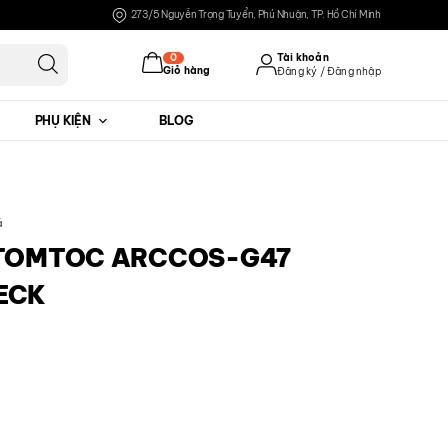
273/5 Nguyễn Trọng Tuyển, Phú Nhuận, TP. Hồ Chí Minh
0
Tài khoản
Giỏ hàng
Đăng ký / Đăng nhập
PHỤ KIỆN
BLOG
Đăng nhập
Đăng ký
á
 TOMTOC ARCCOS-G47
ECK