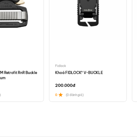
thích với:
LED
y X (Mới)
Fidlock
 Retrofit RnR Buckle
Khoá FIDLOCK® V-BUCKLE
ium
200.000
đ
)
0
(0 đánh giá)